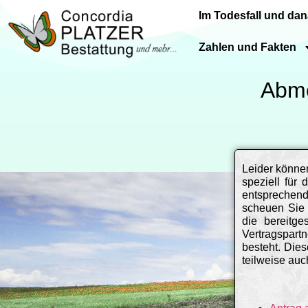
Im Todesfall und da
Zahlen und Fakten
Abme
Leider könne
speziell für
entsprechen
scheuen Sie 
die bereitge
Vertragspart
besteht. Die
teilweise au