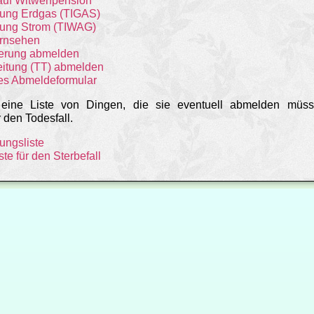
auf Witwenpension
ung Erdgas (TIGAS)
ung Strom (TIWAG)
ernsehen
herung abmelden
itung (TT) abmelden
es Abmeldeformular
eine Liste von Dingen, die sie eventuell abmelden müs
r den Todesfall.
ngsliste
te für den Sterbefall