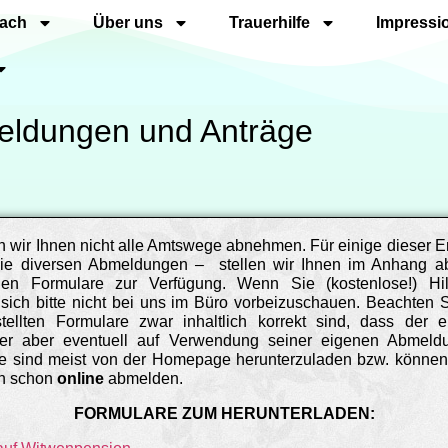
nach
Über uns
Trauerhilfe
Impressi
ldungen und Anträge
n wir Ihnen nicht alle Amtswege abnehmen. Für einige dieser E
 die diversen Abmeldungen – stellen wir Ihnen im Anhang a
den Formulare zur Verfügung. Wenn Sie (kostenlose!) Hil
sich bitte nicht bei uns im Büro vorbeizuschauen. Beachten Si
stellten Formulare zwar inhaltlich korrekt sind, dass der 
ner aber eventuell auf Verwendung seiner eigenen Abmeldu
se sind meist von der Homepage herunterzuladen bzw. können 
ch schon
online
abmelden.
FORMULARE ZUM HERUNTERLADEN: