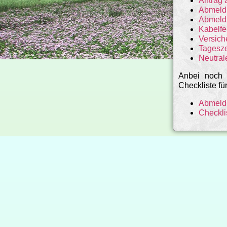
Antrag 
Abmeld
Abmeld
Kabelf
Versic
Tagesze
Neutral
Anbei noch 
Checkliste fü
Abmeldu
Checklis