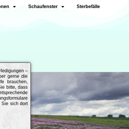
onen
Schaufenster
Sterbefälle
rledigungen –
ber gerne die
fe brauchen,
e bitte, dass
entsprechende
ngsformulare
Sie sich dort